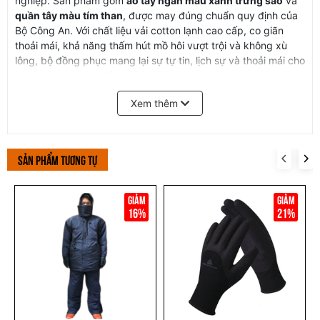
nghiệp. Sản phẩm gồm
áo tay ngắn màu xanh trứng sáo
và
quần tây màu tím than
, được may đúng chuẩn quy định của
Bộ Công An. Với chất liệu vải cotton lạnh cao cấp, co giãn
thoải mái, khả năng thấm hút mồ hôi vượt trội và không xù
lông, bộ đồng phục mang lại sự tự tin, lịch sự và thoải mái cho
người mặc trong suốt ca làm việc.
Thông số kỹ thuật
Xem thêm
Tên sản phẩm:
Đồng Phục Bảo Vệ budong
Sản phẩm tương tự
Mã sản phẩm:
BH7741
Thương hiệu / Phân phối:
CÔNG TY BẢO HỘ VIỆT
16%
21%
Màu sắc:
Áo màu xanh trứng sáo, quần màu tím than
Chất liệu:
Vải cotton lạnh cao cấp (mềm mịn, thoáng mát, co
giãn tốt)
Quy cách may:
Áo tay ngắn, quần tây kiểu dáng chuẩn Bộ
Công An