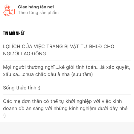
mát mẻ ngay khi mặc. Khả năng thấm hút mồ hôi cực tốt giúp
Giao hàng tận nơi
nhân viên an ninh luôn giữ được sự khô thoáng, dễ chịu khi
Theo từng sản phẩm
vận động hoặc làm việc dưới thời tiết oi nóng.
Thiết kế chuẩn quy định Bộ
TIN MỚI NHẤT
Công An
LỢI ÍCH CỦA VIỆC TRANG BỊ VẬT TƯ BHLĐ CHO
May theo mẫu chung do Bộ Công An quy định dành cho nhân
NGƯỜI LAO ĐỘNG
viên bảo vệ và vệ sĩ chuyên nghiệp. Áo tay ngắn màu xanh
trứng sáo trẻ trung kết hợp cùng quần tây tím than trang nhã
Mọi người thường nghĩ....kẻ giỏi tính toán....là xảo quyệt,
giúp nâng tầm hình ảnh chuyên nghiệp cho đơn vị.
xấu xa....chưa chắc đâu à nha (sưu tầm)
Độ bền cao, không xù lông và
Sống thức tỉnh :)
không phai màu
Các mẹ đơn thân có thể tự khởi nghiệp với việc kinh
Đường may sắc sảo, chắc chắn. Chất vải cao cấp cam kết
doanh đồ ăn sáng với những kinh nghiệm dưới đây nhé
không bị phai màu hay xù lông sau nhiều lần giặt giũ, giữ
:)
nguyên phom dáng chuẩn theo thời gian.
Ứng dụng thực tế