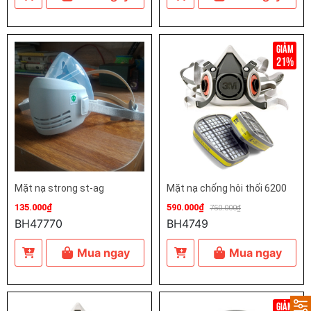
21%
Mặt nạ strong st-ag
Mặt nạ chống hôi thối 6200
135.000₫
590.000₫
750.000₫
BH47770
BH4749
Mua ngay
Mua ngay