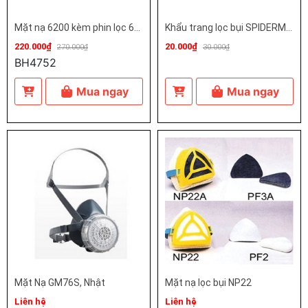
Mặt nạ 6200 kèm phin lọc 6001 (china)
Khẩu trang lọc bụi SPIDERMASK
220.000₫
20.000₫
270.000₫
30.000₫
BH4752
Mua ngay
Mua ngay
Mặt Nạ GM76S, Nhật
Mặt nạ lọc bụi NP22
Liên hệ
Liên hệ