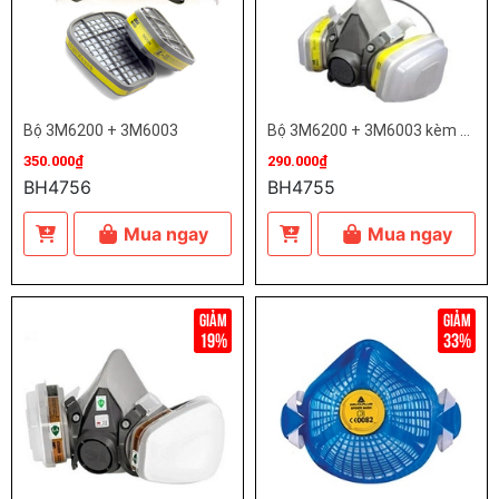
Bộ 3M6200 + 3M6003
Bộ 3M6200 + 3M6003 kèm kính
350.000₫
290.000₫
BH4756
BH4755
Mua ngay
Mua ngay
19%
33%