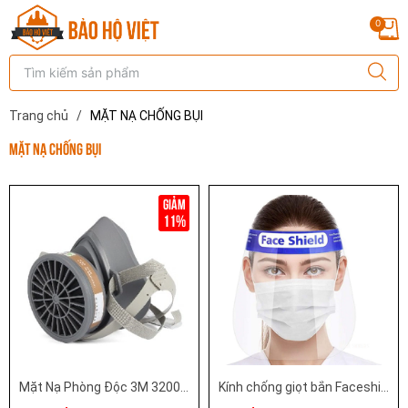
0
Trang chủ
/
MẶT NẠ CHỐNG BỤI
MẶT NẠ CHỐNG BỤI
11%
Mặt Nạ Phòng Độc 3M 3200 – Mặt Nạ Nửa Mặt Kết Hợp Phin Lọc 3M 3301K-100
Kính chống giọt bắn Faceshield