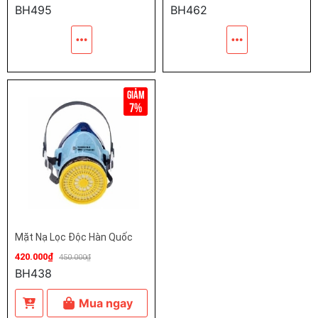
BH495
BH462
7%
Mặt Nạ Lọc Độc Hàn Quốc
420.000₫
450.000₫
BH438
Mua ngay