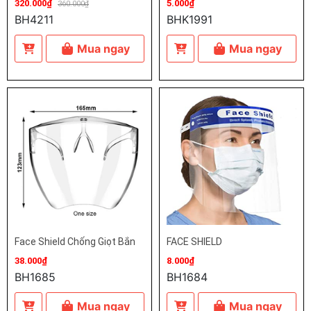
320.000₫
5.000₫
360.000₫
BH4211
BHK1991
Mua ngay
Mua ngay
Face Shield Chống Giọt Bắn
FACE SHIELD
38.000₫
8.000₫
BH1685
BH1684
Mua ngay
Mua ngay