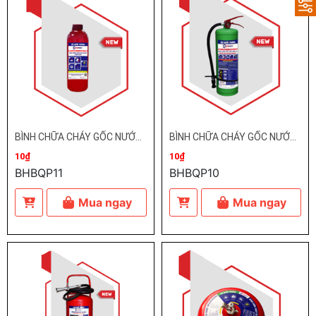
BÌNH CHỮA CHÁY GỐC NƯỚC DẠNG NÉN BQP
BÌNH CHỮA CHÁY GỐC NƯỚC BQP
10₫
10₫
BHBQP11
BHBQP10
Mua ngay
Mua ngay