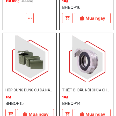
150.000₫
10₫
190.000₫
BHBQP16
Mua ngay
HỘP ĐỰNG DỤNG CỤ ĐA NĂNG BQP
THIẾT BỊ ĐẦU NỐI CHỮA CHÁY BQP
10₫
10₫
BHBQP15
BHBQP14
Mua ngay
Mua ngay