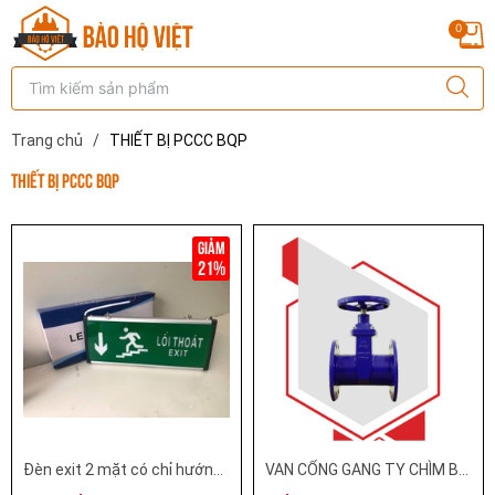
0
Trang chủ
/
THIẾT BỊ PCCC BQP
THIẾT BỊ PCCC BQP
21%
Đèn exit 2 mặt có chỉ hướng (kkđ)
VAN CỔNG GANG TY CHÌM BQP