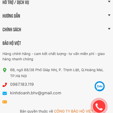
HỖ TRỢ / DỊCH VỤ
HƯỚNG DẪN
CHÍNH SÁCH
BẢO HỘ VIỆT
Hàng chính hãng - cam kết chất lượng- tư vấn miễn phí - giao
hàng nhanh chóng
6B, ngõ 88/38 Phố Giáp Nhị, P. Thịnh Liệt, Q.Hoàng Mai,
TP.Hà Nội
0987.183.119
kinhdoanh.bhv@gmail.com
Bản quyền thuộc về
CÔNG TY BẢO HỘ VIỆT