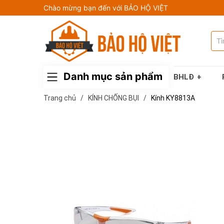
Chào mừng bạn đến với BẢO HỘ VIỆT
Danh mục sản phẩm
BHLĐ
Trang chủ
/
KÍNH CHỐNG BỤI
/
Kính KY8813A