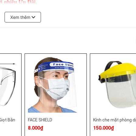
với nhiều Ưu Đãi.
 chính hãng - cao cấp.
Xem thêm
u mẫu mã đa dạng..
ẵn kho
Giọt Bắn
FACE SHIELD
Kính che mặt phòng d
8.000₫
150.000₫