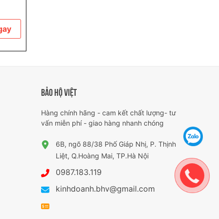
BH210
gay
Mua ngay
Mua nga
BẢO HỘ VIỆT
Hàng chính hãng - cam kết chất lượng- tư
vấn miễn phí - giao hàng nhanh chóng
6B, ngõ 88/38 Phố Giáp Nhị, P. Thịnh
Liệt, Q.Hoàng Mai, TP.Hà Nội
0987.183.119
kinhdoanh.bhv@gmail.com