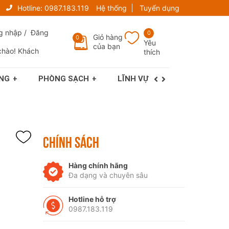
Hotline:
0987.183.119
Hệ thống
Tuyển dụng
g nhập
/
Đăng
0
Giỏ hàng
0
Yêu
của bạn
chào! Khách
thích
NG
PHÒNG SẠCH
LĨNH VỰC
Về chúng tô
CHÍNH SÁCH
Hàng chính hãng
Đa dạng và chuyên sâu
Hotline hỗ trợ
0987.183.119