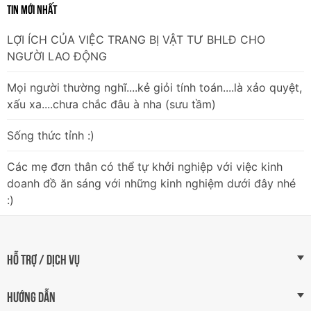
TIN MỚI NHẤT
LỢI ÍCH CỦA VIỆC TRANG BỊ VẬT TƯ BHLĐ CHO
NGƯỜI LAO ĐỘNG
Mọi người thường nghĩ....kẻ giỏi tính toán....là xảo quyệt,
xấu xa....chưa chắc đâu à nha (sưu tầm)
Sống thức tỉnh :)
Các mẹ đơn thân có thể tự khởi nghiệp với việc kinh
doanh đồ ăn sáng với những kinh nghiệm dưới đây nhé
:)
HỖ TRỢ / DỊCH VỤ
HƯỚNG DẪN