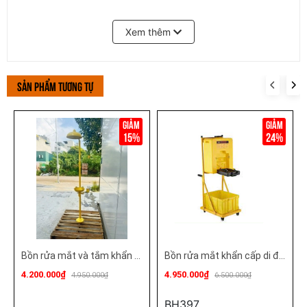
Kính chống bụi, chống hóa chất nhập khẩu chính
Xem thêm
hãng - cao cấp.
Kính bảo hộ lao động giá rẻ, uy tín nhiều mẫu mã
đa dạng..
Sản phẩm tương tự
Giao Hàng Siêu Tốc
Bán sỉ lẻ -
Bán lẻ rẻ như bán buôn, hàng sẵn kho
15%
24%
Bồn rửa mắt và tắm khẩn cấp UK306
Bồn rửa mắt khẩn cấp di động XC7501 có xe đẩy
4.200.000₫
4.950.000₫
4.950.000₫
6.500.000₫
BH397