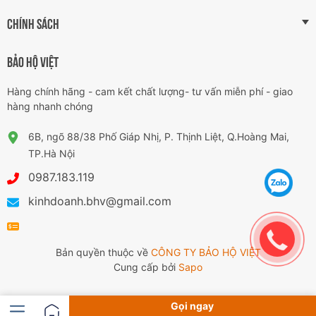
CHÍNH SÁCH
BẢO HỘ VIỆT
Hàng chính hãng - cam kết chất lượng- tư vấn miễn phí - giao
hàng nhanh chóng
6B, ngõ 88/38 Phố Giáp Nhị, P. Thịnh Liệt, Q.Hoàng Mai,
TP.Hà Nội
0987.183.119
kinhdoanh.bhv@gmail.com
Bản quyền thuộc về
CÔNG TY BẢO HỘ VIỆT
Cung cấp bởi
Sapo
Gọi ngay