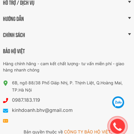
HỖ TRỢ / DỊCH VỤ
HƯỚNG DẪN
CHÍNH SÁCH
BẢO HỘ VIỆT
Hàng chính hãng - cam kết chất lượng- tư vấn miễn phí - giao
hàng nhanh chóng
6B, ngõ 88/38 Phố Giáp Nhị, P. Thịnh Liệt, Q.Hoàng Mai,
TP.Hà Nội
0987.183.119
kinhdoanh.bhv@gmail.com
Bản quyền thuộc về
CÔNG TY BẢO HỘ VIỆT