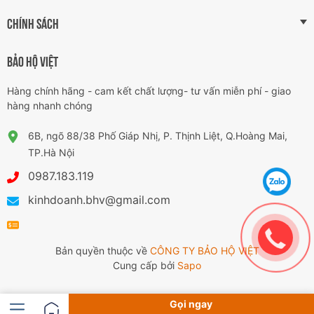
CHÍNH SÁCH
BẢO HỘ VIỆT
Hàng chính hãng - cam kết chất lượng- tư vấn miễn phí - giao
hàng nhanh chóng
6B, ngõ 88/38 Phố Giáp Nhị, P. Thịnh Liệt, Q.Hoàng Mai,
TP.Hà Nội
0987.183.119
kinhdoanh.bhv@gmail.com
Bản quyền thuộc về
CÔNG TY BẢO HỘ VIỆT
Cung cấp bởi
Sapo
Gọi ngay