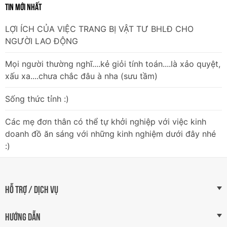
TIN MỚI NHẤT
LỢI ÍCH CỦA VIỆC TRANG BỊ VẬT TƯ BHLĐ CHO
NGƯỜI LAO ĐỘNG
Mọi người thường nghĩ....kẻ giỏi tính toán....là xảo quyệt,
xấu xa....chưa chắc đâu à nha (sưu tầm)
Sống thức tỉnh :)
Các mẹ đơn thân có thể tự khởi nghiệp với việc kinh
doanh đồ ăn sáng với những kinh nghiệm dưới đây nhé
:)
HỖ TRỢ / DỊCH VỤ
HƯỚNG DẪN